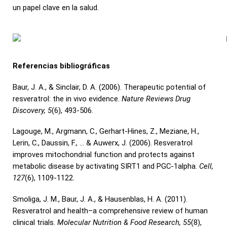
un papel clave en la salud.
Referencias bibliogr
á
ficas
Baur, J. A., & Sinclair, D. A. (2006). Therapeutic potential of
resveratrol: the in vivo evidence.
Nature Reviews Drug
Discovery, 5
(6), 493-506.
Lagouge, M., Argmann, C., Gerhart-Hines, Z., Meziane, H.,
Lerin, C., Daussin, F., … & Auwerx, J. (2006). Resveratrol
improves mitochondrial function and protects against
metabolic disease by activating SIRT1 and PGC-1alpha.
Cell,
127
(6), 1109-1122.
Smoliga, J. M., Baur, J. A., & Hausenblas, H. A. (2011).
Resveratrol and health–a comprehensive review of human
clinical trials.
Molecular Nutrition & Food Research, 55
(8),