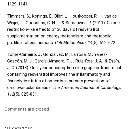
1129-1141.
Timmers, S., Konings, E., Bilet, L., Houtkooper, R. H., van de
Weijer, T., Goossens, G. H., … & Schrauwen, P. (2011). Calorie
restriction-like effects of 30 days of resveratrol
supplementation on energy metabolism and metabolic
profile in obese humans.
Cell Metabolism, 14
(5), 612-622.
Tomé-Carneiro, J., Gonzálvez, M., Larrosa, M., Yáñez-
Gascón, M. J., García-Almagro, F. J., Ruiz-Ros, J. A., & Espín,
J. C. (2013). One-year consumption of a grape nutraceutical
containing resveratrol improves the inflammatory and
fibrinolytic status of patients in primary prevention of
cardiovascular disease.
The American Journal of Cardiology,
112
(5), 825-831.
Comments are closed
ALL CATEGORY